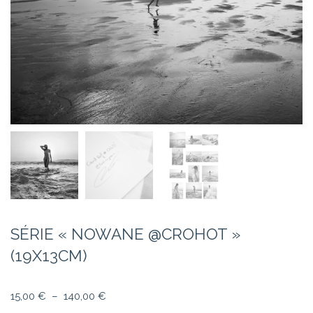
SÉRIE « NOWANE @CROHOT »
(19X13CM)
15,00
€
–
140,00
€