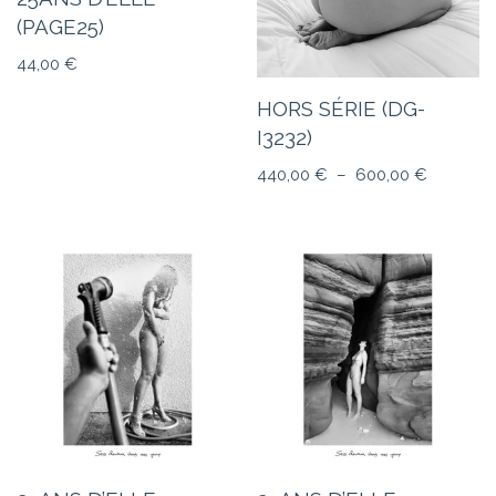
(PAGE25)
44,00
€
HORS SÉRIE (DG-
I3232)
440,00
€
–
600,00
€