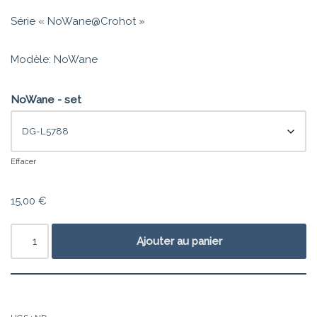
Série « NoWane@Crohot »
Modèle: NoWane
NoWane - set
Effacer
15,00
€
Ajouter au panier