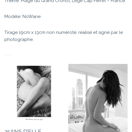
Thème: Plage du Grand Crohot, Lège Cap Ferret – France.
Modèle: NoWane
Tirage 19cm x 13cm non numéroté, réalisé et signé par le
photographe.
PRODUITS SIMILAIRES
25ANS D’ELLE