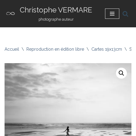
Christophe VERMARE
Aller
photographe auteur
au
contenu
Accueil
\
Reproduction en édition libre
\
Cartes 19x13cm
\
Sér