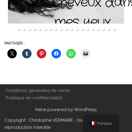
Ses cheveux dan
mes yeux
PARTAGER :
Conditions générales de vente
Politique de confidentialité
Neve
powered by
WordPress
Copyright : Christophe VERMARE - tous droits réservés,
Français
reproduction interdite