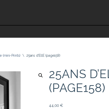
e (mini-Prints)
\
25ans d’EllE (page158)
25ANS D’E
(PAGE158)
44,00
€