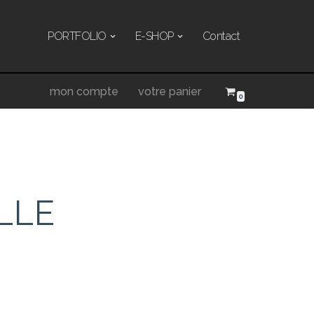
PORTFOLIO
E-SHOP
Contact
mon compte
votre panier
0
LLE