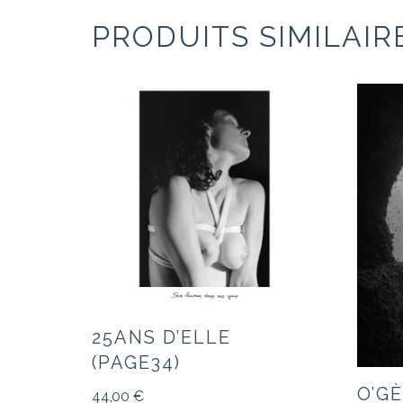
PRODUITS SIMILAIR
25ANS D’ELLE
(PAGE34)
O’G
44,00
€