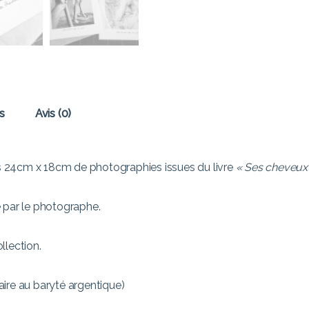
s
Avis (0)
ges 24cm x 18cm de photographies issues du livre
« Ses cheveux
é par le photographe.
llection.
laire au baryté argentique)