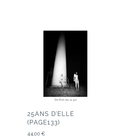
25ANS D’ELLE
(PAGE133)
44,00
€