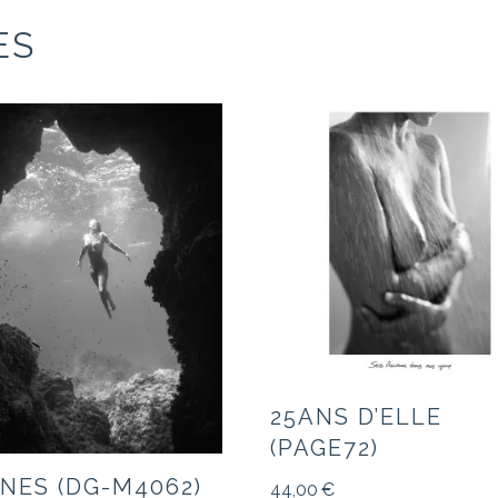
ES
25ANS D’ELLE
(PAGE72)
ÈNES (DG-M4062)
44,00
€