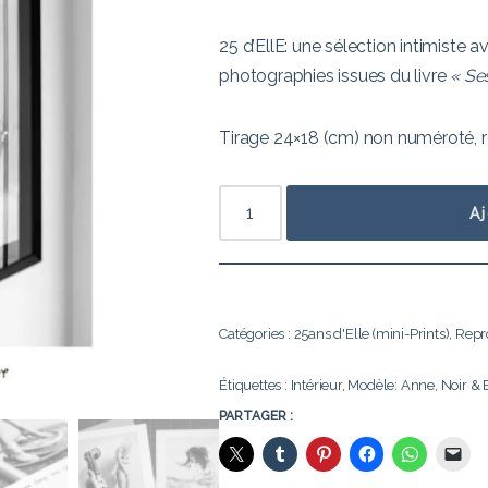
25 d’EllE: une sélection intimiste
photographies issues du livre
« Se
Tirage 24×18 (cm) non numéroté, ré
A
Catégories :
25ans d'Elle (mini-Prints)
,
Repro
Étiquettes :
Intérieur
,
Modèle: Anne
,
Noir & 
PARTAGER :