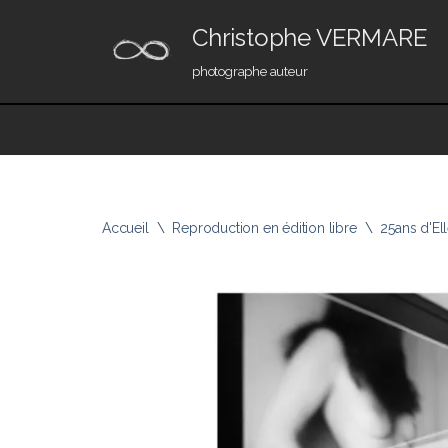
Christophe VERMARE
Aller
photographe auteur
au
contenu
Accueil
\
Reproduction en édition libre
\
25ans d'Ell