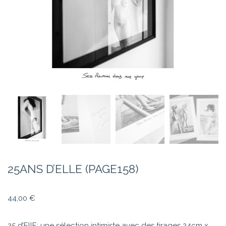
25ANS D’ELLE (PAGE158)
44,00
€
25 d’EllE: une sélection intimiste avec des tirages 24cm x