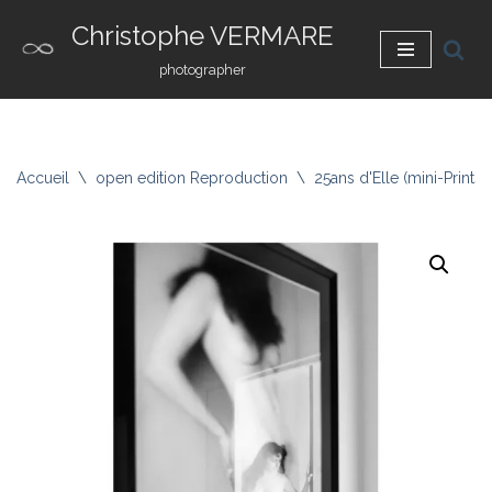
Christophe VERMARE
Aller
photographer
au
contenu
Accueil
\
open edition Reproduction
\
25ans d'Elle (mini-Prints)