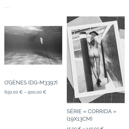
PRODUITS SIMILAIRES
O’GÈNES (DG-M3397)
650,00
€
–
900,00
€
SÉRIE « CORRIDA »
(19X13CM)
15,00
€
–
140,00
€