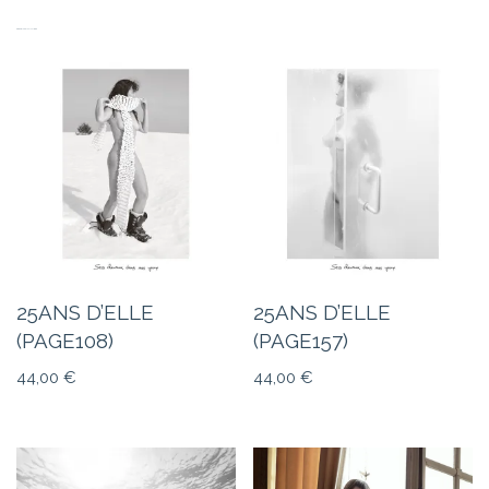
PRODUITS SIMILAIRES
25ANS D’ELLE
25ANS D’ELLE
(PAGE108)
(PAGE157)
44,00
€
44,00
€