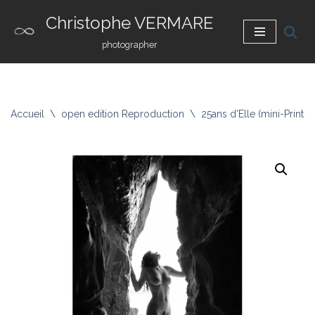
Christophe VERMARE
Aller
photographer
au
contenu
Accueil
\
open edition Reproduction
\
25ans d'Elle (mini-Prints)