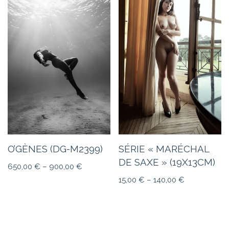
O’GÈNES (DG-M2399)
SÉRIE « MARÉCHAL
DE SAXE » (19X13CM)
650,00
€
–
900,00
€
15,00
€
–
140,00
€