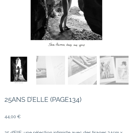
25ANS D’ELLE (PAGE134)
44,00
€
25 d’EllE: une sélection intimiste avec des tirages 24cm x