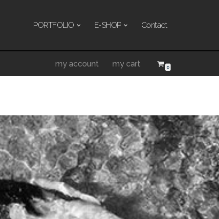
PORTFOLIO
E-SHOP
Contact
my account
my cart
0