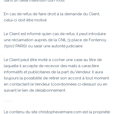
dans un délai maximum d’un mois.
En cas de refus de faire droit à la demande du Client,
celui-ci doit être motivé.
Le Client est informé qu’en cas de refus, il peut introduire
une réclamation auprès de la CNIL (3 place de Fontenoy,
75007 PARIS) ou saisir une autorité judiciaire.
Le Client peut être invité à cocher une case au titre de
laquelle il accepte de recevoir des mails à caractère
informatifs et publicitaires de la part du Vendeur. Il aura
toujours la possibilité de retirer son accord à tout moment
en contactant le Vendeur (coordonnées ci-dessus) ou en
suivant le lien de désabonnement.
ARTICLE 10 – PROPRIÉTÉ INTELLECTUELLE
Le contenu du site christophevermare.com est la propriété