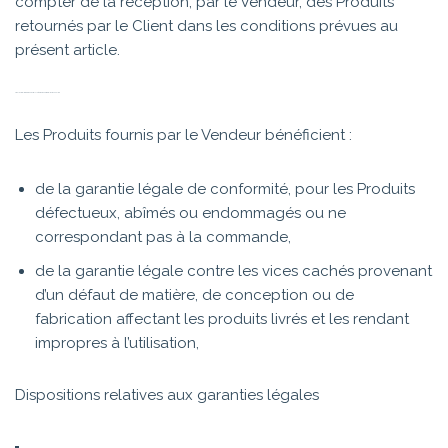
compter de la réception, par le Vendeur, des Produits
retournés par le Client dans les conditions prévues au
présent article.
ARTICLE 8 – RESPONSABILITÉ DU VENDEUR – GARANTIES
Les Produits fournis par le Vendeur bénéficient :
de la garantie légale de conformité, pour les Produits
défectueux, abîmés ou endommagés ou ne
correspondant pas à la commande,
de la garantie légale contre les vices cachés provenant
d’un défaut de matière, de conception ou de
fabrication affectant les produits livrés et les rendant
impropres à l’utilisation,
Dispositions relatives aux garanties légales