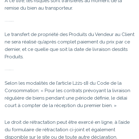
A ce titre, les risques sont transférés au moment de la
remise du bien au transporteur.
ARTICLE 6 – TRANSFERT DE PROPRIÉTÉ
Le transfert de propriété des Produits du Vendeur au Client
ne sera réalisé qu’après complet paiement du prix par ce
dernier, et ce quelle que soit la date de livraison desdits
Produits.
ARTICLE 7 – DROIT DE RÉTRACTATION
Selon les modalités de l’article L221-18 du Code de la
Consommation: « Pour les contrats prévoyant la livraison
régulière de biens pendant une période définie, le délai
court à compter de la réception du premier bien. »
Le droit de rétractation peut être exercé en ligne, à l’aide
du formulaire de rétractation ci-joint et également
disponible sur le site ou de toute autre déclaration,