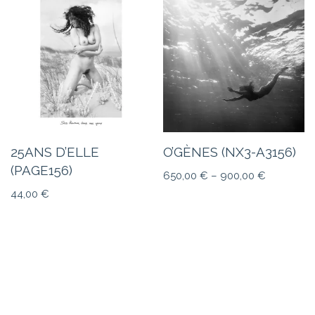
25ANS D’ELLE
O’GÈNES (NX3-A3156)
(PAGE156)
650,00
€
–
900,00
€
44,00
€