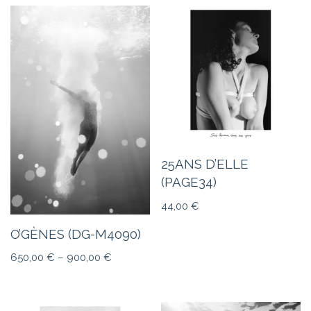
25ANS D’ELLE
(PAGE34)
44,00
€
O’GÈNES (DG-M4090)
650,00
€
–
900,00
€