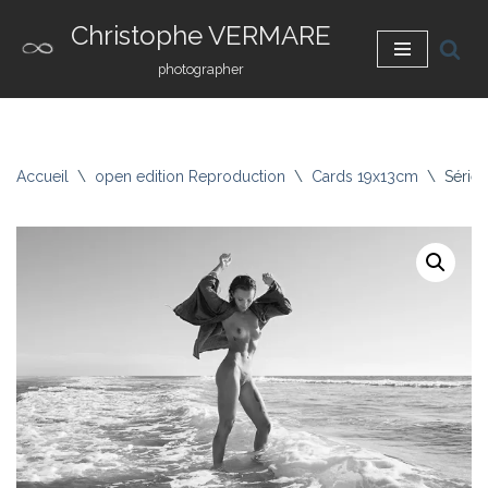
Christophe VERMARE
Aller
photographer
au
contenu
Accueil
\
open edition Reproduction
\
Cards 19x13cm
\
Série