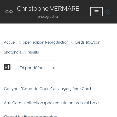
Christophe VERMARE
Aller
photographer
au
contenu
Accueil
\
open edition Reproduction
\
Cards 19x13cm
Showing all 4 results
Get your "Coup de Coeur" as a 19x13 (cm) Card
A 12 Cards collection (packed into an archival box)