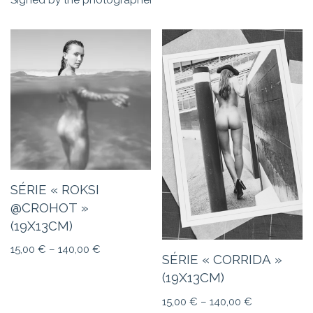
Signed by the photographer
SÉRIE « ROKSI
@CROHOT »
(19X13CM)
15,00
€
–
140,00
€
SÉRIE « CORRIDA »
(19X13CM)
15,00
€
–
140,00
€