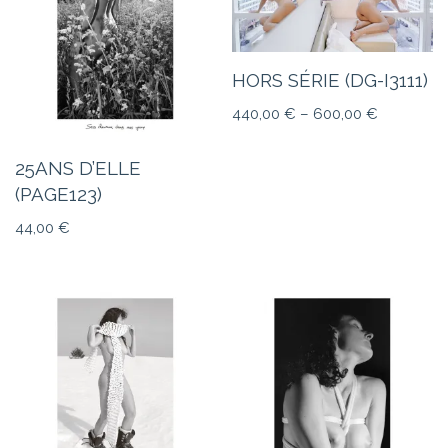
HORS SÉRIE (DG-I3111)
440,00
€
–
600,00
€
25ANS D’ELLE
(PAGE123)
44,00
€