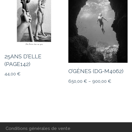
25ANS D’ELLE
(PAGE142)
O’GÈNES (DG-M4062)
44,00
€
650,00
€
–
900,00
€
Conditions générales de vente