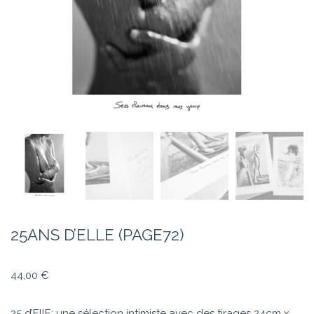
25ANS D’ELLE (PAGE72)
44,00
€
25 d’EllE: une sélection intimiste avec des tirages 24cm x