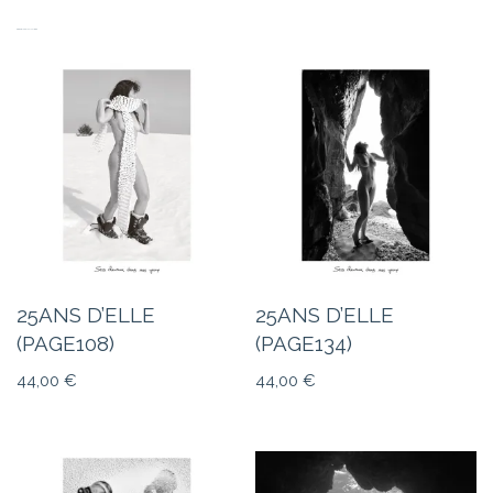
PRODUITS SIMILAIRES
25ANS D’ELLE
25ANS D’ELLE
(PAGE108)
(PAGE134)
44,00
€
44,00
€