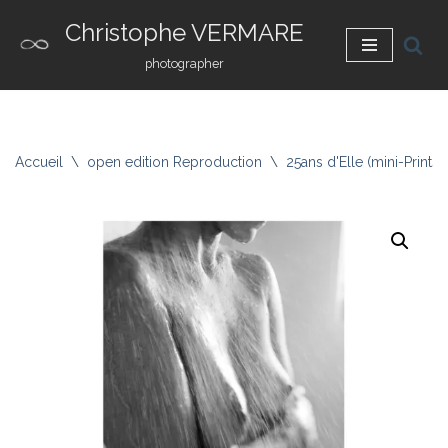
Christophe VERMARE
Aller
photographer
au
contenu
Accueil
\
open edition Reproduction
\
25ans d'Elle (mini-Prints)