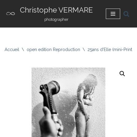
Christophe VERMARE
Aller
photographer
au
contenu
Accueil
\
open edition Reproduction
\
25ans d'Elle (mini-Prints)