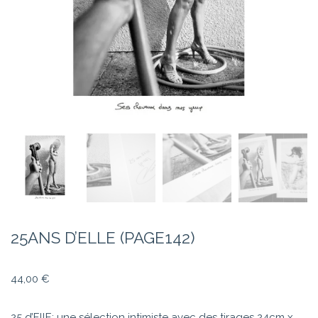
25ANS D’ELLE (PAGE142)
44,00
€
25 d’EllE: une sélection intimiste avec des tirages 24cm x