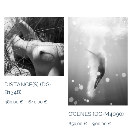
PRODUITS SIMILAIRES
DISTANCE(S) (DG-
B1348)
480,00
€
–
640,00
€
O’GÈNES (DG-M4090)
650,00
€
–
900,00
€