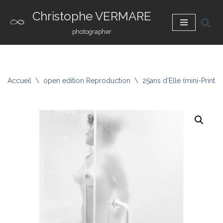
Christophe VERMARE
Aller
photographer
au
contenu
Accueil
\
open edition Reproduction
\
25ans d'Elle (mini-Prints)