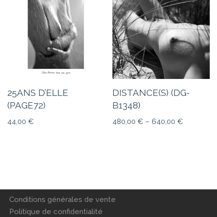
25ANS D’ELLE
DISTANCE(S) (DG-
(PAGE72)
B1348)
44,00
€
480,00
€
–
640,00
€
Conditions générales de vente
Politique de confidentialité