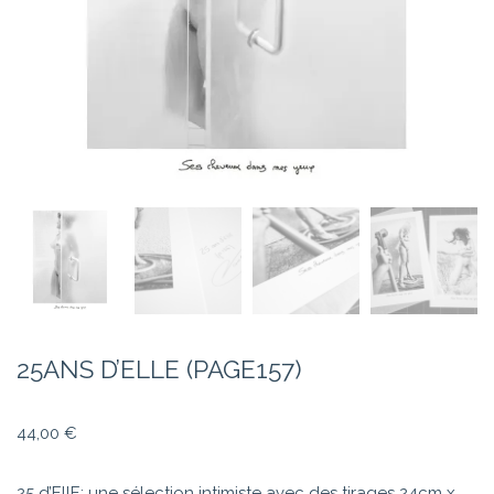
25ANS D’ELLE (PAGE157)
44,00
€
25 d’EllE: une sélection intimiste avec des tirages 24cm x