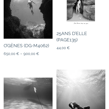
25ANS D’ELLE
(PAGE135)
O’GÈNES (DG-M4062)
44,00
€
650,00
€
–
900,00
€