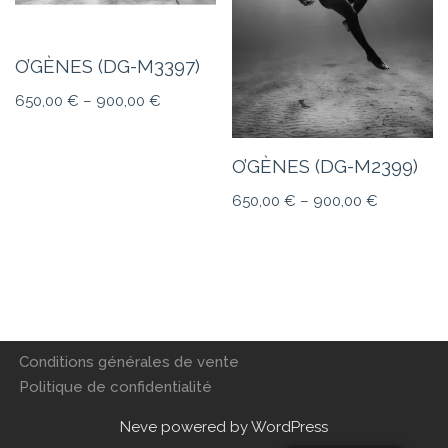
O’GÈNES (DG-M3397)
650,00
€
–
900,00
€
O’GÈNES (DG-M2399)
650,00
€
–
900,00
€
Conditions générales de vente
Politique de confidentialité
Neve
powered by
WordPress