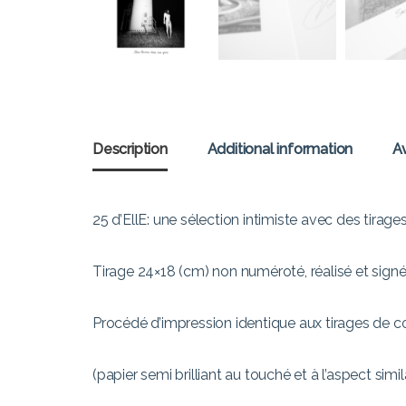
Description
Additional information
Av
25 d’EllE: une sélection intimiste avec des tira
Tirage 24×18 (cm) non numéroté, réalisé et sign
Procédé d’impression identique aux tirages de co
(papier semi brilliant au touché et à l’aspect simi