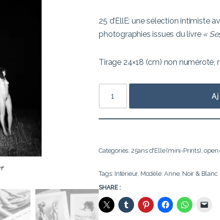
25 d’EllE: une sélection intimiste
photographies issues du livre
« Se
Tirage 24×18 (cm) non numéroté, ré
A
Categories:
25ans d'Elle (mini-Prints)
,
open 
Tags:
Intérieur
,
Modèle: Anne
,
Noir & Blanc
SHARE :