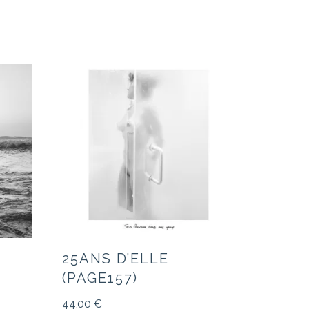
25ANS D’ELLE
(PAGE157)
44,00
€