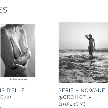
ES
NS D’ELLE
SÉRIE « NOWANE
E72)
@CROHOT »
(19X13CM)
€