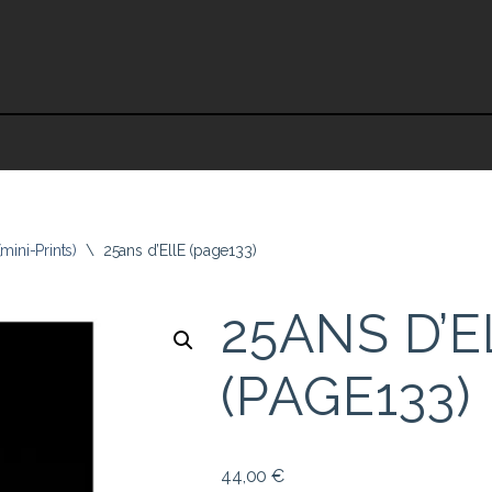
mini-Prints)
\
25ans d’EllE (page133)
25ANS D’E
(PAGE133)
44,00
€