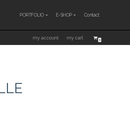
PORTFOLIO
E-SHOP
Contact
my account
my cart
0
LLE