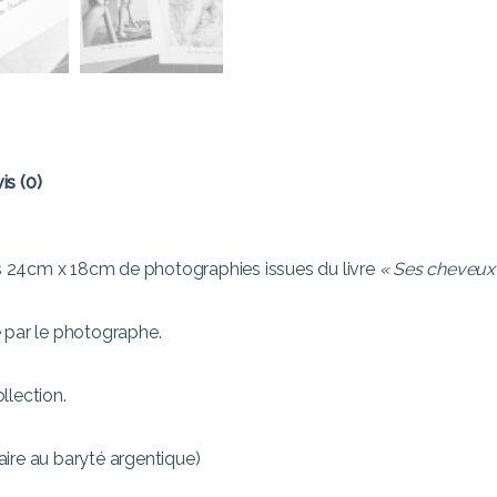
is (0)
ges 24cm x 18cm de photographies issues du livre
« Ses cheveux
é par le photographe.
llection.
laire au baryté argentique)